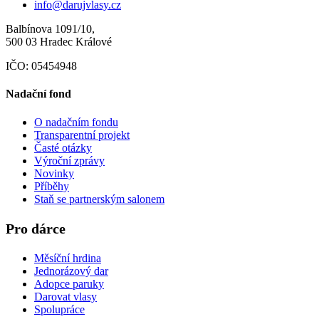
info@darujvlasy.cz
Balbínova 1091/10,
500 03 Hradec Králové
IČO: 05454948
Nadační fond
O nadačním fondu
Transparentní projekt
Časté otázky
Výroční zprávy
Novinky
Příběhy
Staň se partnerským salonem
Pro dárce
Měsíční hrdina
Jednorázový dar
Adopce paruky
Darovat vlasy
Spolupráce