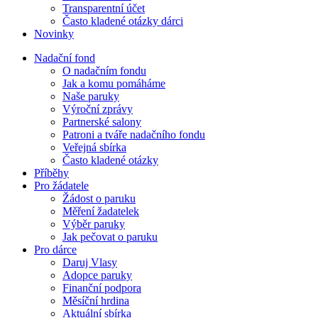
Transparentní účet
Často kladené otázky dárci
Novinky
Nadační fond
O nadačním fondu
Jak a komu pomáháme
Naše paruky
Výroční zprávy
Partnerské salony
Patroni a tváře nadačního fondu
Veřejná sbírka
Často kladené otázky
Příběhy
Pro žádatele
Žádost o paruku
Měření žadatelek
Výběr paruky
Jak pečovat o paruku
Pro dárce
Daruj Vlasy
Adopce paruky
Finanční podpora
Měsíční hrdina
Aktuální sbírka