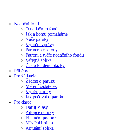
Přejít
k
obsahu
Nadační fond
O nadačním fondu
Jak a komu pomáháme
Naše paruky
Výroční zprávy
Partnerské salony
Patroni a tváře nadačního fondu
Veřejná sbírka
Často kladené otázky
Příběhy
Pro žádatele
Žádost o paruku
Měření žadatelek
Výběr paruky
Jak pečovat o paruku
Pro dárce
Daruj Vlasy
Adopce paruky
Finanční podpora
Měsíční hrdina
Aktuální sbírka