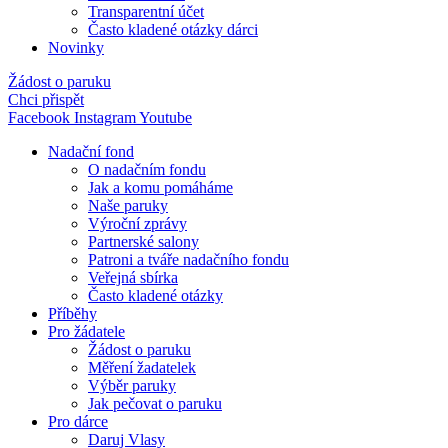
Transparentní účet
Často kladené otázky dárci
Novinky
Žádost o paruku
Chci přispět
Facebook
Instagram
Youtube
Nadační fond
O nadačním fondu
Jak a komu pomáháme
Naše paruky
Výroční zprávy
Partnerské salony
Patroni a tváře nadačního fondu
Veřejná sbírka
Často kladené otázky
Příběhy
Pro žádatele
Žádost o paruku
Měření žadatelek
Výběr paruky
Jak pečovat o paruku
Pro dárce
Daruj Vlasy