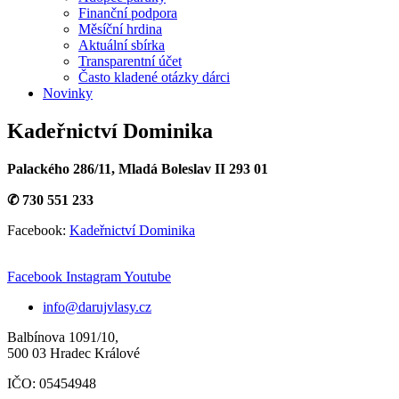
Finanční podpora
Měsíční hrdina
Aktuální sbírka
Transparentní účet
Často kladené otázky dárci
Novinky
Kadeřnictví Dominika
Palackého 286/11, Mladá Boleslav II 293 01
✆ 730 551 233
Facebook:
Kadeřnictví Dominika
Facebook
Instagram
Youtube
info@darujvlasy.cz
Balbínova 1091/10,
500 03 Hradec Králové
IČO: 05454948