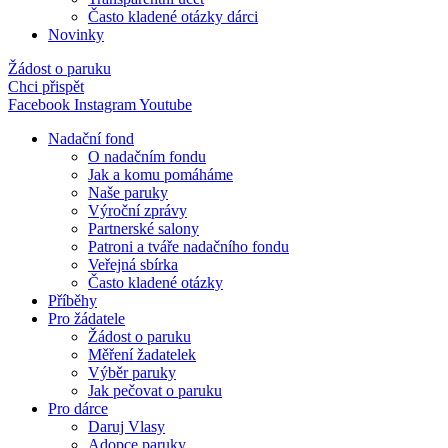
Často kladené otázky dárci
Novinky
Žádost o paruku
Chci přispět
Facebook
Instagram
Youtube
Nadační fond
O nadačním fondu
Jak a komu pomáháme
Naše paruky
Výroční zprávy
Partnerské salony
Patroni a tváře nadačního fondu
Veřejná sbírka
Často kladené otázky
Příběhy
Pro žádatele
Žádost o paruku
Měření žadatelek
Výběr paruky
Jak pečovat o paruku
Pro dárce
Daruj Vlasy
Adopce paruky