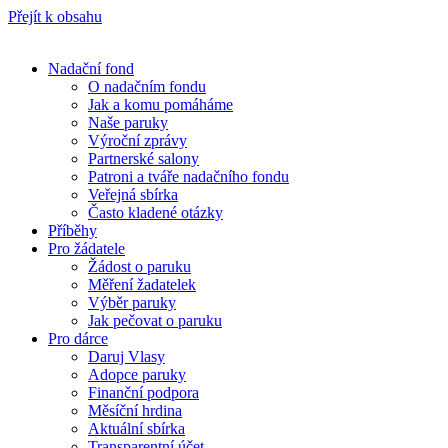
Přejít k obsahu
Nadační fond
O nadačním fondu
Jak a komu pomáháme
Naše paruky
Výroční zprávy
Partnerské salony
Patroni a tváře nadačního fondu
Veřejná sbírka
Často kladené otázky
Příběhy
Pro žádatele
Žádost o paruku
Měření žadatelek
Výběr paruky
Jak pečovat o paruku
Pro dárce
Daruj Vlasy
Adopce paruky
Finanční podpora
Měsíční hrdina
Aktuální sbírka
Transparentní účet