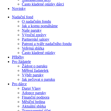
Často kladené otázky dárci
Novinky
Nadační fond
O nadačním fondu
Jak a komu pomáháme
Naše paruky
Výroční zprávy
Partnerské salony
Patroni a tváře nadačního fondu
Veřejná sbírka
Často kladené otázky
Příběhy
Pro žádatele
Žádost o paruku
Měření žadatelek
Výběr paruky
Jak pečovat o paruku
Pro dárce
Daruj Vlasy
Adopce paruky
Finanční podpora
Měsíční hrdina
Aktuální sbírka
Transparentní účet