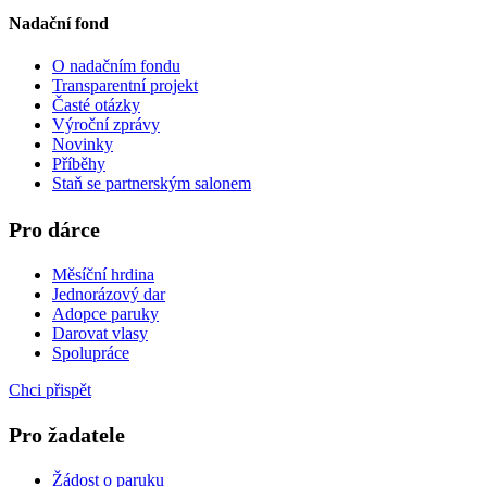
Nadační fond
O nadačním fondu
Transparentní projekt
Časté otázky
Výroční zprávy
Novinky
Příběhy
Staň se partnerským salonem
Pro dárce
Měsíční hrdina
Jednorázový dar
Adopce paruky
Darovat vlasy
Spolupráce
Chci přispět
Pro žadatele
Žádost o paruku