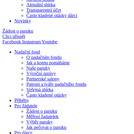
Aktuální sbírka
Transparentní účet
Často kladené otázky dárci
Novinky
Žádost o paruku
Chci přispět
Facebook
Instagram
Youtube
Nadační fond
O nadačním fondu
Jak a komu pomáháme
Naše paruky
Výroční zprávy
Partnerské salony
Patroni a tváře nadačního fondu
Veřejná sbírka
Často kladené otázky
Příběhy
Pro žádatele
Žádost o paruku
Měření žadatelek
Výběr paruky
Jak pečovat o paruku
Pro dárce