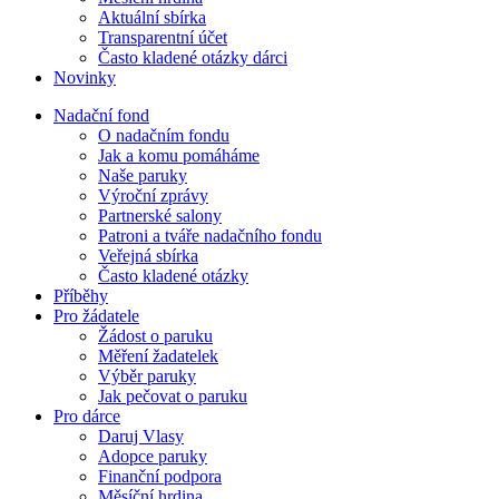
Aktuální sbírka
Transparentní účet
Často kladené otázky dárci
Novinky
Nadační fond
O nadačním fondu
Jak a komu pomáháme
Naše paruky
Výroční zprávy
Partnerské salony
Patroni a tváře nadačního fondu
Veřejná sbírka
Často kladené otázky
Příběhy
Pro žádatele
Žádost o paruku
Měření žadatelek
Výběr paruky
Jak pečovat o paruku
Pro dárce
Daruj Vlasy
Adopce paruky
Finanční podpora
Měsíční hrdina