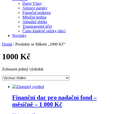
Daruj Vlasy
Adopce paruky
Finanční podpora
Měsíční hrdina
Aktuální sbírka
Transparentní účet
Často kladené otázky dárci
Novinky
Domů
/ Produkty se štítkem „1000 Kč“
1000 Kč
Zobrazen jediný výsledek
Finanční dar pro nadační fond –
měsíčně – 1 000 Kč