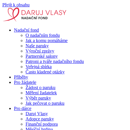
Přejít k obsahu
Nadační fond
O nadačním fondu
Jak a komu pomáháme
Naše paruky
Výroční zprávy
Partnerské salony
Patroni a tváře nadačního fondu
Veřejná sbírka
Často kladené otázky
Příběhy
Pro žádatele
Žádost o paruku
Měření žadatelek
Výběr paruky
Jak pečovat o paruku
Pro dárce
Daruj Vlasy
Adopce paruky
Finanční podpora
Měsíční hrdina