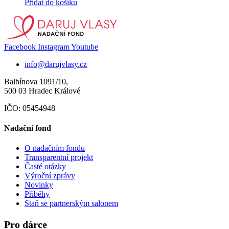
Přidat do košíku
Facebook
Instagram
Youtube
info@darujvlasy.cz
Balbínova 1091/10,
500 03 Hradec Králové
IČO: 05454948
Nadační fond
O nadačním fondu
Transparentní projekt
Časté otázky
Výroční zprávy
Novinky
Příběhy
Staň se partnerským salonem
Pro dárce