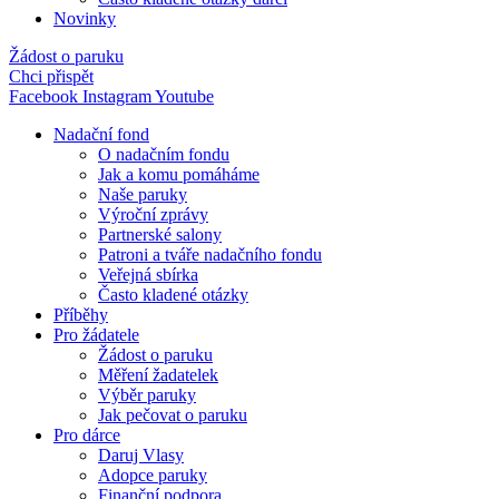
Novinky
Žádost o paruku
Chci přispět
Facebook
Instagram
Youtube
Nadační fond
O nadačním fondu
Jak a komu pomáháme
Naše paruky
Výroční zprávy
Partnerské salony
Patroni a tváře nadačního fondu
Veřejná sbírka
Často kladené otázky
Příběhy
Pro žádatele
Žádost o paruku
Měření žadatelek
Výběr paruky
Jak pečovat o paruku
Pro dárce
Daruj Vlasy
Adopce paruky
Finanční podpora