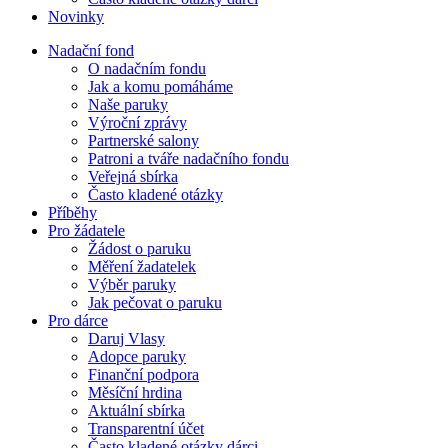
Novinky
Nadační fond
O nadačním fondu
Jak a komu pomáháme
Naše paruky
Výroční zprávy
Partnerské salony
Patroni a tváře nadačního fondu
Veřejná sbírka
Často kladené otázky
Příběhy
Pro žádatele
Žádost o paruku
Měření žadatelek
Výběr paruky
Jak pečovat o paruku
Pro dárce
Daruj Vlasy
Adopce paruky
Finanční podpora
Měsíční hrdina
Aktuální sbírka
Transparentní účet
Často kladené otázky dárci