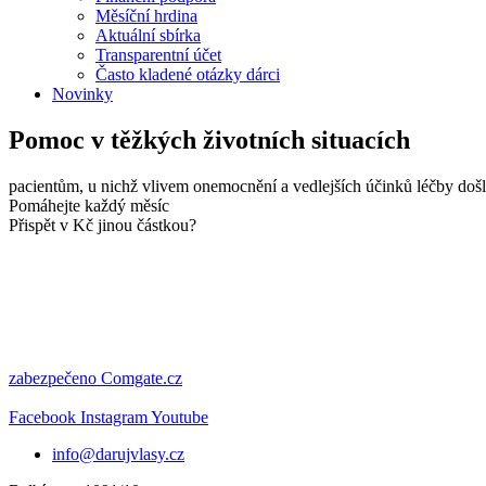
Měsíční hrdina
Aktuální sbírka
Transparentní účet
Často kladené otázky dárci
Novinky
Pomoc v těžkých životních situacích
pacientům, u nichž vlivem onemocnění a vedlejších účinků léčby došlo
Pomáhejte každý měsíc
Přispět v Kč jinou částkou?
zabezpečeno Comgate.cz
Facebook
Instagram
Youtube
info@darujvlasy.cz