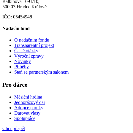
Balbínova 1091/10,
500 03 Hradec Králové
IČO: 05454948
Nadační fond
O nadačním fondu
Transparentní projekt
Časté otázky
Výroční zprávy
Novinky
Příběhy
Staň se partnerským salonem
Pro dárce
Měsíční hrdina
Jednorázový dar
Adopce paruky
Darovat vlasy
Spolupráce
Chci přispět