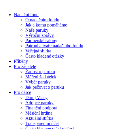
Přejít
k
Nadační fond
obsahu
O nadačním fondu
Jak a komu pomáháme
Naše paruky
Výroční zprávy
Partnerské salony
Patroni a tváře nadačního fondu
Veřejná sbírka
Často kladené otázky
Příběhy
Pro žádatele
Žádost o paruku
Měření žadatelek
Výběr paruky
Jak pečovat o paruku
Pro dárce
Daruj Vlasy
Adopce paruky
Finanční podpora
Měsíční hrdina
Aktuální sbírka
Transparentní účet
Často kladené otázky dárci