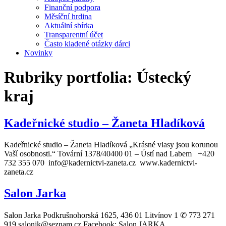
Finanční podpora
Měsíční hrdina
Aktuální sbírka
Transparentní účet
Často kladené otázky dárci
Novinky
Rubriky portfolia:
Ústecký
kraj
Kadeřnické studio – Žaneta Hladíková
Kadeřnické studio – Žaneta Hladíková „Krásné vlasy jsou korunou
Vaší osobnosti.“ Tovární 1378/40400 01 – Ústí nad Labem +420
732 355 070 info@kadernictvi-zaneta.cz www.kadernictvi-
zaneta.cz
Salon Jarka
Salon Jarka Podkrušnohorská 1625, 436 01 Litvínov 1 ✆ 773 271
919 salonjk@seznam.cz Facebook: Salon JARKA