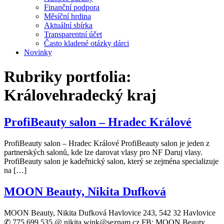
Finanční podpora
Měsíční hrdina
Aktuální sbírka
Transparentní účet
Často kladené otázky dárci
Novinky
Rubriky portfolia:
Královehradecký kraj
ProfiBeauty salon – Hradec Králové
ProfiBeauty salon – Hradec Králové ProfiBeauty salon je jeden z
partnerských salonů, kde lze darovat vlasy pro NF Daruj vlasy.
ProfiBeauty salon je kadeřnický salon, který se zejména specializuje
na […]
MOON Beauty, Nikita Dufková
MOON Beauty, Nikita Dufková Havlovice 243, 542 32 Havlovice
✆ 775 699 535 @ nikita.wink@seznam.cz FB: MOON Beauty