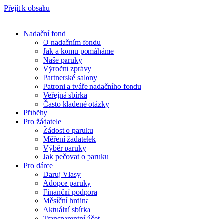
Přejít k obsahu
Nadační fond
O nadačním fondu
Jak a komu pomáháme
Naše paruky
Výroční zprávy
Partnerské salony
Patroni a tváře nadačního fondu
Veřejná sbírka
Často kladené otázky
Příběhy
Pro žádatele
Žádost o paruku
Měření žadatelek
Výběr paruky
Jak pečovat o paruku
Pro dárce
Daruj Vlasy
Adopce paruky
Finanční podpora
Měsíční hrdina
Aktuální sbírka
Transparentní účet