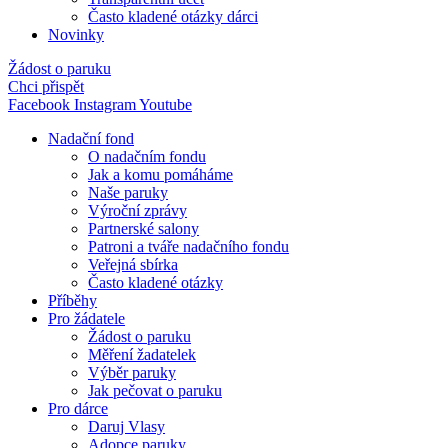
Často kladené otázky dárci
Novinky
Žádost o paruku
Chci přispět
Facebook
Instagram
Youtube
Nadační fond
O nadačním fondu
Jak a komu pomáháme
Naše paruky
Výroční zprávy
Partnerské salony
Patroni a tváře nadačního fondu
Veřejná sbírka
Často kladené otázky
Příběhy
Pro žádatele
Žádost o paruku
Měření žadatelek
Výběr paruky
Jak pečovat o paruku
Pro dárce
Daruj Vlasy
Adopce paruky