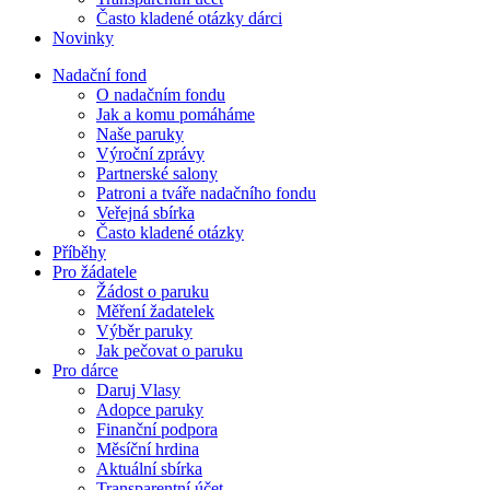
Často kladené otázky dárci
Novinky
Nadační fond
O nadačním fondu
Jak a komu pomáháme
Naše paruky
Výroční zprávy
Partnerské salony
Patroni a tváře nadačního fondu
Veřejná sbírka
Často kladené otázky
Příběhy
Pro žádatele
Žádost o paruku
Měření žadatelek
Výběr paruky
Jak pečovat o paruku
Pro dárce
Daruj Vlasy
Adopce paruky
Finanční podpora
Měsíční hrdina
Aktuální sbírka
Transparentní účet