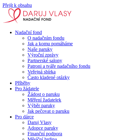
Přejít k obsahu
Nadační fond
O nadačním fondu
Jak a komu pomáháme
Naše paruky
Výroční zprávy
Partnerské salony
Patroni a tváře nadačního fondu
Veřejná sbírka
Často kladené otázky
Příběhy
Pro žádatele
Žádost o paruku
Měření žadatelek
Výběr paruky
Jak pečovat o paruku
Pro dárce
Daruj Vlasy
Adopce paruky
Finanční podpora
Měsíční hrdina