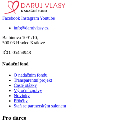
Facebook
Instagram
Youtube
info@darujvlasy.cz
Balbínova 1091/10,
500 03 Hradec Králové
IČO: 05454948
Nadační fond
O nadačním fondu
Transparentní projekt
Časté otázky
Výroční zprávy
Novinky
Příběhy
Staň se partnerským salonem
Pro dárce