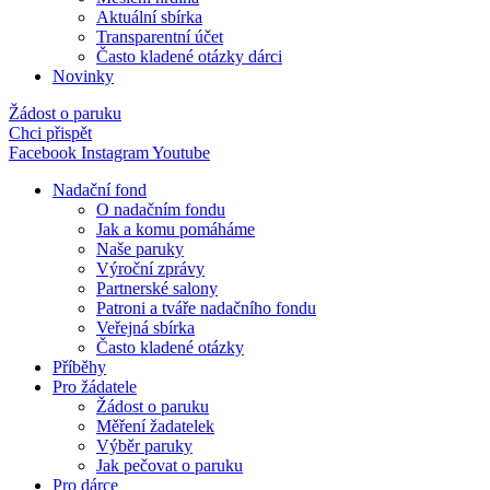
Aktuální sbírka
Transparentní účet
Často kladené otázky dárci
Novinky
Žádost o paruku
Chci přispět
Facebook
Instagram
Youtube
Nadační fond
O nadačním fondu
Jak a komu pomáháme
Naše paruky
Výroční zprávy
Partnerské salony
Patroni a tváře nadačního fondu
Veřejná sbírka
Často kladené otázky
Příběhy
Pro žádatele
Žádost o paruku
Měření žadatelek
Výběr paruky
Jak pečovat o paruku
Pro dárce