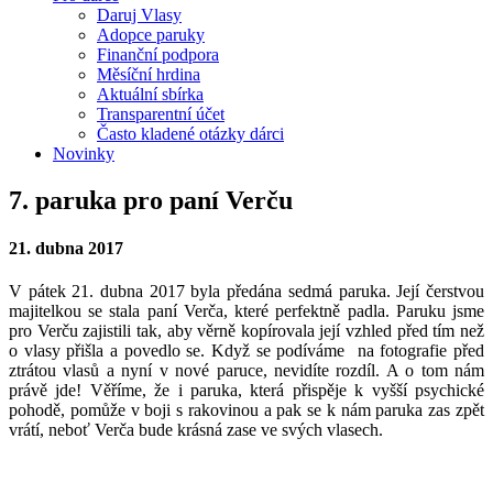
Daruj Vlasy
Adopce paruky
Finanční podpora
Měsíční hrdina
Aktuální sbírka
Transparentní účet
Často kladené otázky dárci
Novinky
7. paruka pro paní Verču
21. dubna 2017
V pátek 21. dubna 2017 byla předána sedmá paruka. Její čerstvou
majitelkou se stala paní Verča, které perfektně padla. Paruku jsme
pro Verču zajistili tak, aby věrně kopírovala její vzhled před tím než
o vlasy přišla a povedlo se. Když se podíváme na fotografie před
ztrátou vlasů a nyní v nové paruce, nevidíte rozdíl. A o tom nám
právě jde! Věříme, že i paruka, která přispěje k vyšší psychické
pohodě, pomůže v boji s rakovinou a pak se k nám paruka zas zpět
vrátí, neboť Verča bude krásná zase ve svých vlasech.