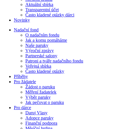
Aktuální sbírka
Transparentní účet
Často kladené otázky dárci
Novinky
Nadační fond
O nadačním fondu
Jak a komu pomáháme
Naše paruky
Výroční zprávy
Partnerské salony
Patroni a tváře nadačního fondu
Veřejná sbírka
Často kladené otázky
Příběhy
Pro žádatele
Žádost o paruku
Měření žadatelek
Výběr paruky
Jak pečovat o paruku
Pro dárce
Daruj Vlasy
Adopce paruky
Finanční podpora
Měsíční hrdina