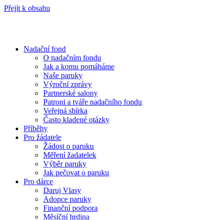
Přejít k obsahu
Nadační fond
O nadačním fondu
Jak a komu pomáháme
Naše paruky
Výroční zprávy
Partnerské salony
Patroni a tváře nadačního fondu
Veřejná sbírka
Často kladené otázky
Příběhy
Pro žádatele
Žádost o paruku
Měření žadatelek
Výběr paruky
Jak pečovat o paruku
Pro dárce
Daruj Vlasy
Adopce paruky
Finanční podpora
Měsíční hrdina