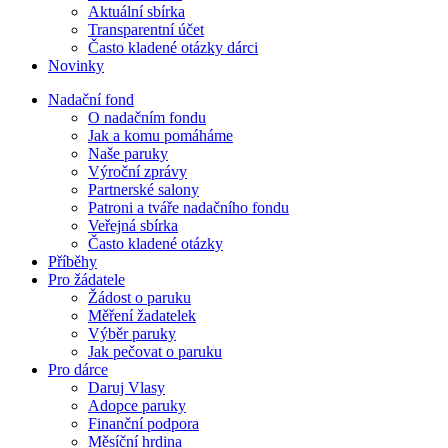
Aktuální sbírka
Transparentní účet
Často kladené otázky dárci
Novinky
Nadační fond
O nadačním fondu
Jak a komu pomáháme
Naše paruky
Výroční zprávy
Partnerské salony
Patroni a tváře nadačního fondu
Veřejná sbírka
Často kladené otázky
Příběhy
Pro žádatele
Žádost o paruku
Měření žadatelek
Výběr paruky
Jak pečovat o paruku
Pro dárce
Daruj Vlasy
Adopce paruky
Finanční podpora
Měsíční hrdina