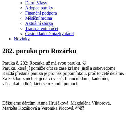
Daruj Vlasy
Adopce paruky
Finanční podpora
Měsíční hrdina
Aktuální sbírka
Transparentní účet
Často kladené otázky dárci
Novinky
282. paruka pro Rozárku
Paruka č. 282: Rozárka už má svou paruku. 🤍
Paruku, která jí pomůže cítit se zase krásně, jistě a sebevědomě.
Každá předaná paruka je pro nás připomínkou, proč to celé děláme.
Za každou z nich stojí dárci vlasů, finanční dárci, kadeřníci,
vlásenkáři a lidé, kteří se rozhodli pomoci.
Děkujeme dárcům: Anna Hrušáková, Magdaléna Viktorová,
Markéta Kozáková a Veronika Plocová. 🫶🏻