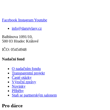
Facebook
Instagram
Youtube
info@darujvlasy.cz
Balbínova 1091/10,
500 03 Hradec Králové
IČO: 05454948
Nadační fond
O nadačním fondu
Transparentní projekt
Časté otázky
Výroční zprávy
Novinky
Příběhy
Staň se partnerským salonem
Pro dárce