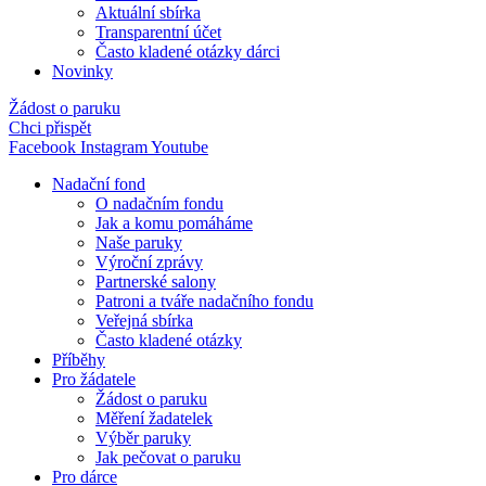
Aktuální sbírka
Transparentní účet
Často kladené otázky dárci
Novinky
Žádost o paruku
Chci přispět
Facebook
Instagram
Youtube
Nadační fond
O nadačním fondu
Jak a komu pomáháme
Naše paruky
Výroční zprávy
Partnerské salony
Patroni a tváře nadačního fondu
Veřejná sbírka
Často kladené otázky
Příběhy
Pro žádatele
Žádost o paruku
Měření žadatelek
Výběr paruky
Jak pečovat o paruku
Pro dárce