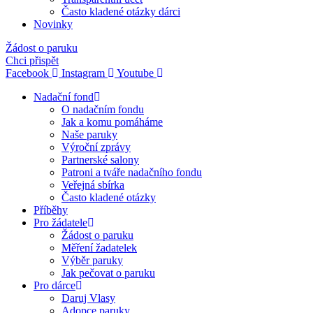
Často kladené otázky dárci
Novinky
Žádost o paruku
Chci přispět
Facebook
Instagram
Youtube
Nadační fond
O nadačním fondu
Jak a komu pomáháme
Naše paruky
Výroční zprávy
Partnerské salony
Patroni a tváře nadačního fondu
Veřejná sbírka
Často kladené otázky
Příběhy
Pro žádatele
Žádost o paruku
Měření žadatelek
Výběr paruky
Jak pečovat o paruku
Pro dárce
Daruj Vlasy
Adopce paruky