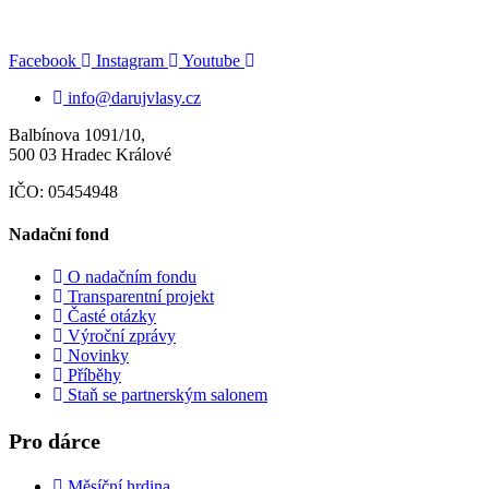
Facebook
Instagram
Youtube
info@darujvlasy.cz
Balbínova 1091/10,
500 03 Hradec Králové
IČO: 05454948
Nadační fond
O nadačním fondu
Transparentní projekt
Časté otázky
Výroční zprávy
Novinky
Příběhy
Staň se partnerským salonem
Pro dárce
Měsíční hrdina