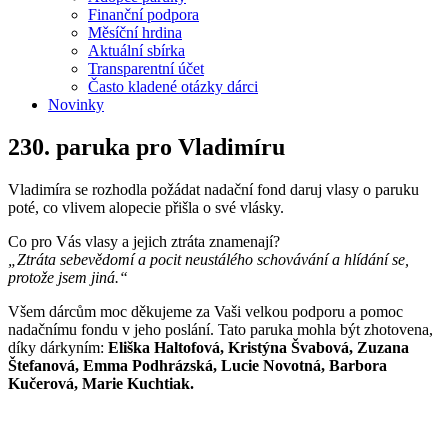
Finanční podpora
Měsíční hrdina
Aktuální sbírka
Transparentní účet
Často kladené otázky dárci
Novinky
230. paruka pro Vladimíru
Vladimíra se rozhodla požádat nadační fond daruj vlasy o paruku
poté, co vlivem alopecie přišla o své vlásky.
Co pro Vás vlasy a jejich ztráta znamenají?
„Ztráta sebevědomí a pocit neustálého schovávání a hlídání se,
protože jsem jiná.“
Všem dárcům moc děkujeme za Vaši velkou podporu a pomoc
nadačnímu fondu v jeho poslání. Tato paruka mohla být zhotovena,
díky dárkyním:
Eliška Haltofová, Kristýna Švabová, Zuzana
Štefanová, Emma Podhrázská, Lucie Novotná, Barbora
Kučerová, Marie Kuchtiak.