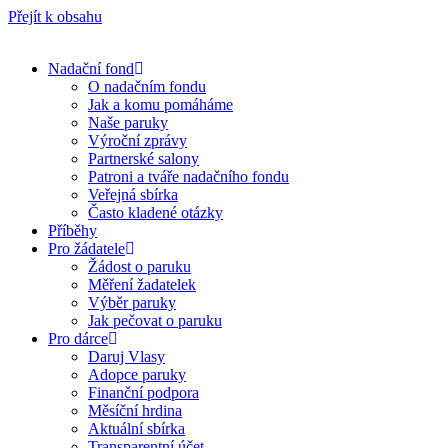
Přejít k obsahu
Nadační fond
O nadačním fondu
Jak a komu pomáháme
Naše paruky
Výroční zprávy
Partnerské salony
Patroni a tváře nadačního fondu
Veřejná sbírka
Často kladené otázky
Příběhy
Pro žádatele
Žádost o paruku
Měření žadatelek
Výběr paruky
Jak pečovat o paruku
Pro dárce
Daruj Vlasy
Adopce paruky
Finanční podpora
Měsíční hrdina
Aktuální sbírka
Transparentní účet