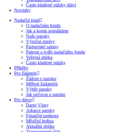
Často kladené otázky dárci
Novinky
Nadační fond
O nadačním fondu
Jak a komu pomáháme
Naše paruky
Výroční zprávy
Partnerské salony
Patroni a tváře nadačního fondu
Veřejná sbírka
Často kladené otázky
Příběhy
Pro žádatele
Žádost o paruku
Měření žadatelek
Výběr paruky
Jak pečovat o paruku
Pro dárce
Daruj Vlasy
Adopce paruky
Finanční podpora
Měsíční hrdina
Aktuální sbírka
Transparentní účet