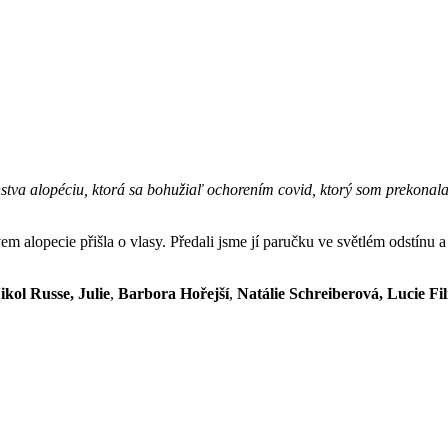
stva alopéciu, ktorá sa bohužiaľ ochorením covid, ktorý som prekonala
alopecie přišla o vlasy. Předali jsme jí paručku ve světlém odstínu a vě
ikol Russe,
Julie
,
Barbora Hořejší
,
Natálie Schreiberová, Lucie Fi