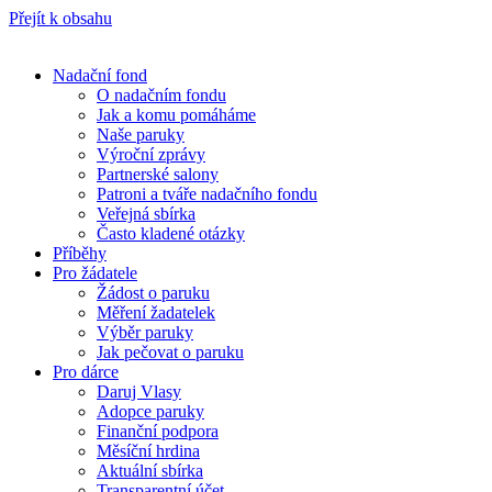
Přejít k obsahu
Nadační fond
O nadačním fondu
Jak a komu pomáháme
Naše paruky
Výroční zprávy
Partnerské salony
Patroni a tváře nadačního fondu
Veřejná sbírka
Často kladené otázky
Příběhy
Pro žádatele
Žádost o paruku
Měření žadatelek
Výběr paruky
Jak pečovat o paruku
Pro dárce
Daruj Vlasy
Adopce paruky
Finanční podpora
Měsíční hrdina
Aktuální sbírka
Transparentní účet