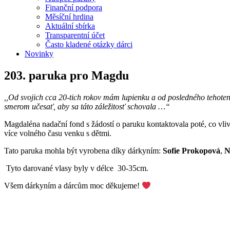
Finanční podpora
Měsíční hrdina
Aktuální sbírka
Transparentní účet
Často kladené otázky dárci
Novinky
203. paruka pro Magdu
,,Od svojich cca 20-tich rokov mám lupienku a od posledného tehoten
smerom učesať, aby sa táto záležitosť schovala …“
Magdaléna nadační fond s žádostí o paruku kontaktovala poté, co vlivem 
více volného času venku s dětmi.
Tato paruka mohla být vyrobena díky dárkyním:
Sofie Prokopová
,
N
Tyto darované vlasy byly v délce 30-35cm.
Všem dárkyním a dárcům moc děkujeme!