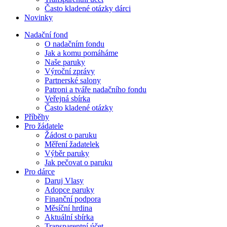
Často kladené otázky dárci
Novinky
Nadační fond
O nadačním fondu
Jak a komu pomáháme
Naše paruky
Výroční zprávy
Partnerské salony
Patroni a tváře nadačního fondu
Veřejná sbírka
Často kladené otázky
Příběhy
Pro žádatele
Žádost o paruku
Měření žadatelek
Výběr paruky
Jak pečovat o paruku
Pro dárce
Daruj Vlasy
Adopce paruky
Finanční podpora
Měsíční hrdina
Aktuální sbírka
Transparentní účet