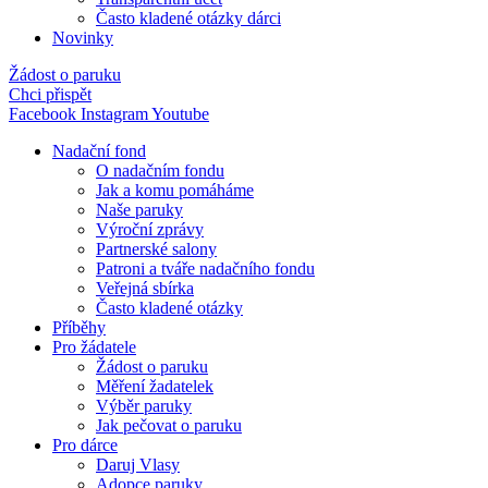
Často kladené otázky dárci
Novinky
Žádost o paruku
Chci přispět
Facebook
Instagram
Youtube
Nadační fond
O nadačním fondu
Jak a komu pomáháme
Naše paruky
Výroční zprávy
Partnerské salony
Patroni a tváře nadačního fondu
Veřejná sbírka
Často kladené otázky
Příběhy
Pro žádatele
Žádost o paruku
Měření žadatelek
Výběr paruky
Jak pečovat o paruku
Pro dárce
Daruj Vlasy
Adopce paruky