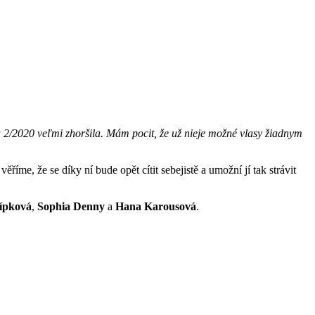
 2/2020 veľmi zhoršila. Mám pocit, že už nieje možné vlasy žiadnym
říme, že se díky ní bude opět cítit sebejistě a umožní jí tak strávit
lípková
,
Sophia Denny
a
Hana Karousová
.