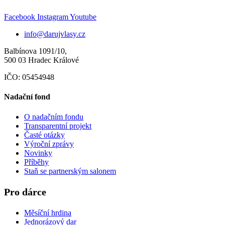
Facebook
Instagram
Youtube
info@darujvlasy.cz
Balbínova 1091/10,
500 03 Hradec Králové
IČO: 05454948
Nadační fond
O nadačním fondu
Transparentní projekt
Časté otázky
Výroční zprávy
Novinky
Příběhy
Staň se partnerským salonem
Pro dárce
Měsíční hrdina
Jednorázový dar